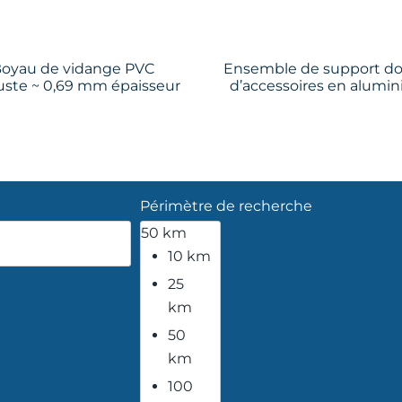
oyau de vidange PVC
Ensemble de support d
ste ~ 0,69 mm épaisseur
d’accessoires en alumi
Périmètre de recherche
50 km
10 km
25
km
50
km
100