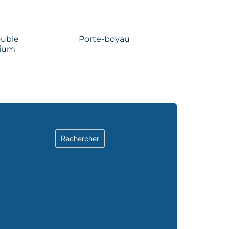
ouble
Porte-boyau
nium