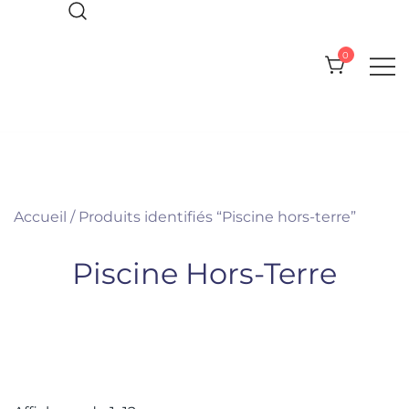
Skip
to
0
content
Everything you need for your Pool
Olympic Pool Accessories
and Spa
Accueil
/ Produits identifiés “Piscine hors-terre”
Piscine Hors-Terre