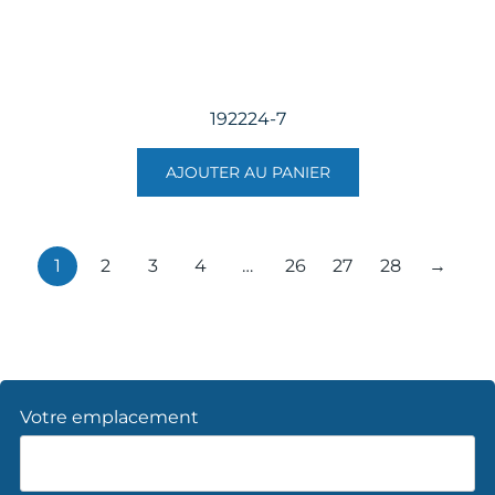
192224-7
AJOUTER AU PANIER
1
2
3
4
…
26
27
28
→
Votre emplacement