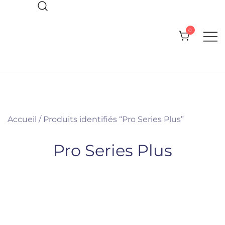
Skip
to
0
content
Everything you need for your Pool
Olympic Pool Accessories
and Spa
Accueil
/ Produits identifiés “Pro Series Plus”
Pro Series Plus