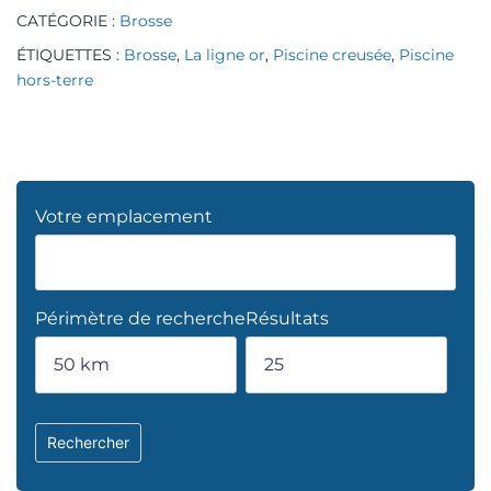
CATÉGORIE :
Brosse
ÉTIQUETTES :
Brosse
,
La ligne or
,
Piscine creusée
,
Piscine
hors-terre
Votre emplacement
Périmètre de recherche
Résultats