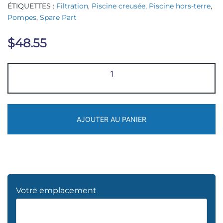
ÉTIQUETTES :
Filtration
,
Piscine creusée
,
Piscine hors-terre
,
Pompes
,
Spare Part
$
48.55
quantité
de
2515-
7
AJOUTER AU PANIER
Votre emplacement