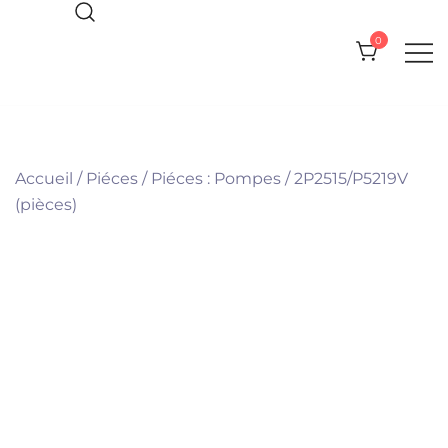
Skip
to
0
content
Everything you need for your Pool
Olympic Pool Accessories
and Spa
Accueil
/
Piéces
/
Piéces : Pompes
/
2P2515/P5219V
(pièces)