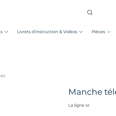
pa
ts
Livrets d’instruction & Vidéos
Piéces
ues
Manche tél
La ligne or