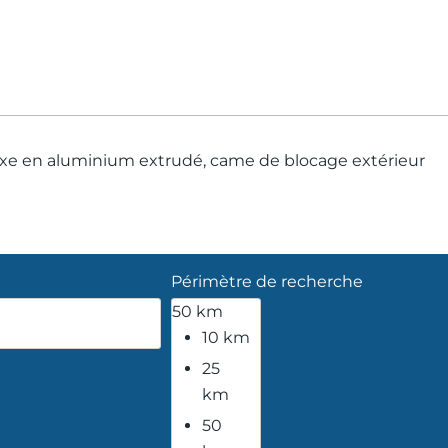
uxe en aluminium extrudé, came de blocage extérieur
Périmètre de recherche
50 km
10 km
25
km
50