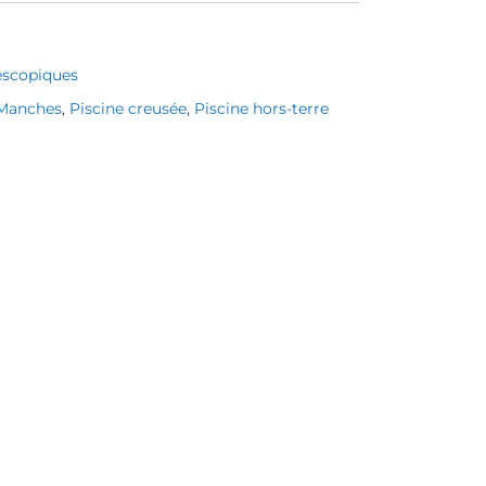
escopiques
Manches
,
Piscine creusée
,
Piscine hors-terre